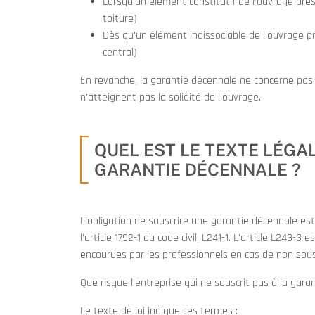
Lorsqu’un élément constitutif de l’ouvrage prése
toiture)
Dès qu’un élément indissociable de l’ouvrage p
central)
En revanche, la garantie décennale ne concerne pas 
n’atteignent pas la solidité de l’ouvrage.
QUEL EST LE TEXTE LÉGA
GARANTIE DÉCENNALE ?
L’obligation de souscrire une garantie décennale es
l’article 1792-1 du code civil, L241-1. L’article L243-3
encourues par les professionnels en cas de non sous
Que risque l’entreprise qui ne souscrit pas à la gara
Le texte de loi indique ces termes :