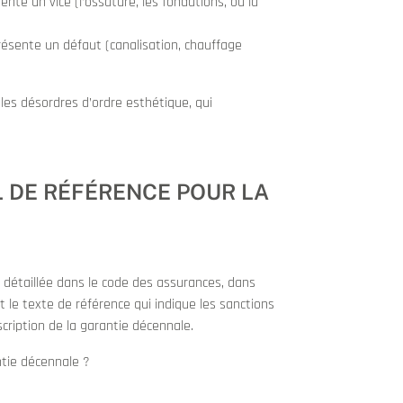
nte un vice (l’ossature, les fondations, ou la
résente un défaut (canalisation, chauffage
les désordres d’ordre esthétique, qui
L DE RÉFÉRENCE POUR LA
t détaillée dans le code des assurances, dans
 est le texte de référence qui indique les sanctions
cription de la garantie décennale.
ntie décennale ?