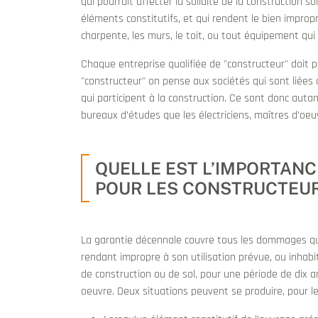
qui pourrait affecter la solidité de la construction 
éléments constitutifs, et qui rendent le bien improp
charpente, les murs, le toit, ou tout équipement qui 
Chaque entreprise qualifiée de "constructeur" doit 
"constructeur" on pense aux sociétés qui sont liées 
qui participent à la construction. Ce sont donc autan
bureaux d’études que les électriciens, maîtres d’oeu
QUELLE EST L’IMPORTANC
POUR LES CONSTRUCTEUR
La garantie décennale couvre tous les dommages qui t
rendant impropre à son utilisation prévue, ou inhabi
de construction ou de sol, pour une période de dix a
oeuvre. Deux situations peuvent se produire, pour le