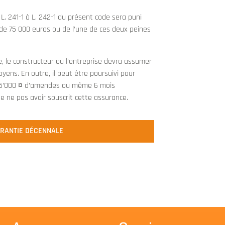
L. 241-1 à L. 242-1 du présent code sera puni
e 75 000 euros ou de l’une de ces deux peines
, le constructeur ou l’entreprise devra assumer
ens. En outre, il peut être poursuivi pour
 75’000 ¤ d’amendes ou même 6 mois
 ne pas avoir souscrit cette assurance.
ARANTIE DÉCENNALE