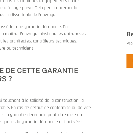
soit dans les éléments d’équipements ou les
re à l’usage prévu. Cela peut concerner la
est indissociable de l’ouvrage.
posséder une garantie décennale. Par
Be
au maître d’ouvrage, ainsi que les entreprises
t les architectes, contrôleurs techniques,
Pre
vre ou techniciens.
E DE CETTE GARANTIE
S ?
ouchent à la solidité de la construction, la
table. En cas de défaut de conformité ou de vice
ns, la garantie décennale peut être mise en
squelles la garantie décennale est activée :