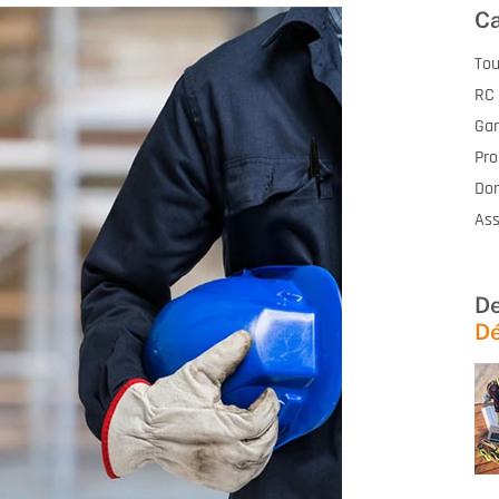
Ca
Tou
RC 
Gar
Pro
Do
Ass
De
Dé