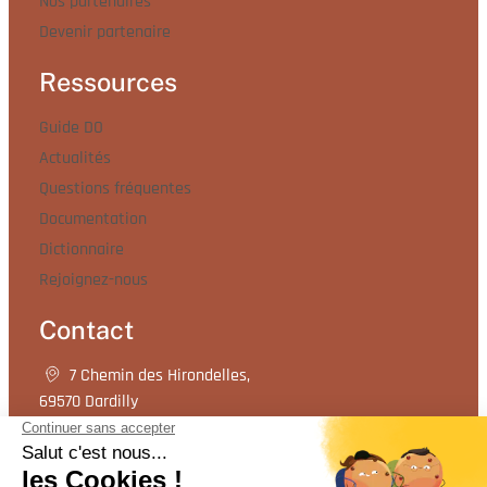
Nos partenaires
Devenir partenaire
Ressources
Guide DO
Actualités
Questions fréquentes
Documentation
Dictionnaire
Rejoignez-nous
Contact
7 Chemin des Hirondelles,
69570 Dardilly
04 72 17 82 82
Contactez-nous