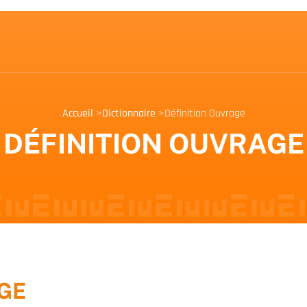
Accueil
>
Dictionnaire
>
Définition Ouvrage
DÉFINITION OUVRAGE
GE