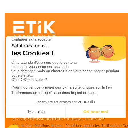
ETIK Assurance est un courtier spécialisé en
assurance construction et assurance
professionnelle depuis 2009. Nous
accompagnons artisans, entreprises et
professionnels avec des couvertures
adaptées à leurs métiers et à leurs
responsabilités réelles.
Cliquez ici pour gérer vos cookies
© 2026 Etik-assurance.com - N°ORIAS : 10 053 523
Plan du site
|
Mentions légales
|
Conditions générales d'utilisation
|
Co