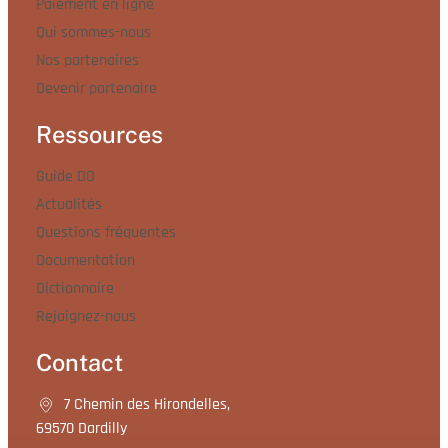
Paiement en ligne
Qui sommes-nous
Nos partenaires
Devenir partenaire
Ressources
Guide DO
Actualités
Questions fréquentes
Documentation
Dictionnaire
Rejoignez-nous
Contact
7 Chemin des Hirondelles,
69570 Dardilly