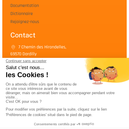
Documentation
Dictionnaire
Rejoignez-nous
Contact
7 Chemin des Hirondelles,
69570 Dardilly
04 72 17 82 82
Contactez-nous
© 2026 Etik-assurance.com - N°ORIAS : 10 053 523
Plan du site
|
Mentions légales
|
Conditions générales d'utilisation
|
Cookies
|
Politique de confidentialité
|
Réclamations
|
Index égalité professionnelle