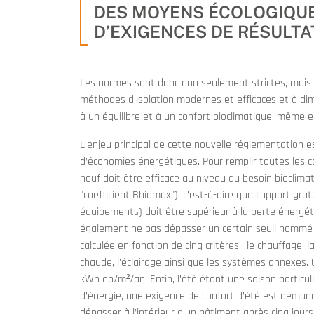
DES MOYENS ÉCOLOGIQUE
D’EXIGENCES DE RÉSULTA
Les normes sont donc non seulement strictes, mais 
méthodes d’isolation modernes et efficaces et à dim
à un équilibre et à un confort bioclimatique, même e
L’enjeu principal de cette nouvelle réglementation 
d’économies énergétiques. Pour remplir toutes les c
neuf doit être efficace au niveau du besoin bioclimat
"coefficient Bbiomax"), c’est-à-dire que l’apport grat
équipements) doit être supérieur à la perte énergétiq
également ne pas dépasser un certain seuil nommé
calculée en fonction de cinq critères : le chauffage, la
chaude, l’éclairage ainsi que les systèmes annexes. 
kWh ep/m²/an. Enfin, l’été étant une saison partic
d’énergie, une exigence de confort d’été est dema
dépasser à l’intérieur d’un bâtiment après cinq jours