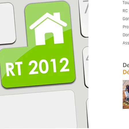
Tou
RC 
Gar
Pro
Do
Ass
De
Dé