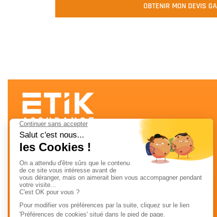
OBTENIR MON DEVIS G
ETIK Assurance est un courtier spécialisé en
assurance construction et assurance
professionnelle depuis 2009. Nous
accompagnons artisans, entreprises et
professionnels avec des couvertures
adaptées à leurs métiers et à leurs
responsabilités réelles.