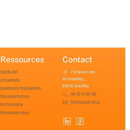
Ressources
Contact
Guide DO
7 Chemin des
Hirondelles,
Actualités
69570 Dardilly
Questions fréquentes
04 72 17 82 82
Documentation
Contactez-nous
Dictionnaire
Rejoignez-nous