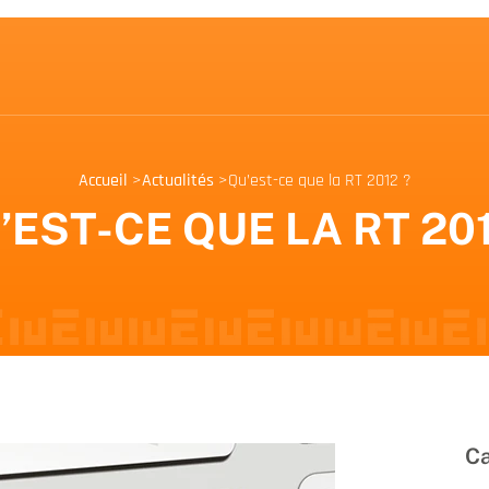
Accueil
>
Actualités
>
Qu’est-ce que la RT 2012 ?
’EST-CE QUE LA RT 201
Ca