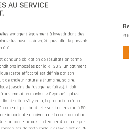
S AU SERVICE
T.
Be
elles engagent également à investir dans des
Pre
inuer les besoins énergétiques afin de parvenir
n été.
est donc une obligation de résultats en terme
onditions imposées par la RT 2012, un bâtiment
ique (cette efficacité est définie par son
uit de chaleur naturelle (humaine, solaire,
ue (besoins de l’usager et fuites). Il doit
 "consommation maximale Cepmax", qui est
 climatisation s’il y en a, la production d’eau
Comme dit plus haut, elle se situe environ à 50
ulière importante au niveau de la consommation
ndée, nommée Ticmax. La température à ne pas
 consécutifs de forte chaleur estivale est de 26