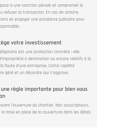
xpose à une sanction pénale et compromet la
 refuser la transaction. En cas de sinistre
ions et engager une procédure judiciaire pour
esponsable.
ège votre investissement
ligatoire est une protection concrète : elle
’impropriété à destination ou encore relatifs à la
a faute d’une entreprise. Cette rapidité
dre géré et un désordre qui s’aggrave.
: une règle importante pour bien vous
ion
vant l’ouverture du chantier. Nos souscripteurs
la mise en place de la couverture dans les délais