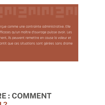
çue comme une contrainte administrative. Elle
fficaces qu’un maître d’ouvrage puisse avoir. Les
nent, ils peuvent remettre en cause la valeur et
 garantit que ces situations sont gérées sans drame
E : COMMENT
 ?