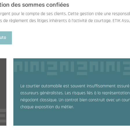
stion des sommes confiées
ent pour le compte de ses clients. Cette gestion crée une responsabi
 de règlement des litiges inhérents à l’activité de courtage. ETIK Assu
auto
Le courtier automobile est souvent insuffisamment assuré
assureurs généralistes. Les risques liés à la représentation
négociant classique. Un contrat bien construit avec un court
chaque exposition du métier.