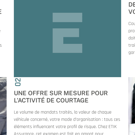
D
E
V
Cou
e
pro
doi
s
tra
gar
02
UNE OFFRE SUR MESURE POUR
L’ACTIVITÉ DE COURTAGE
Le volume de mandats traités, la valeur de chaque
véhicule concerné, votre mode d’organisation : tous ces
éléments influencent votre profil de risque. Chez ETIK
Assurance, cet examen est fait en amont pour