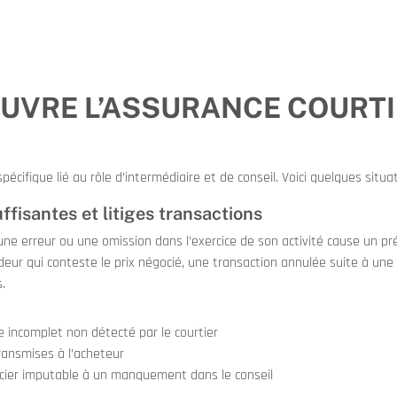
OUVRE L’ASSURANCE COURT
écifique lié au rôle d’intermédiaire et de conseil. Voici quelques situa
uffisantes et litiges transactions
une erreur ou une omission dans l’exercice de son activité cause un pré
ur qui conteste le prix négocié, une transaction annulée suite à une i
.
le incomplet non détecté par le courtier
transmises à l’acheteur
ncier imputable à un manquement dans le conseil