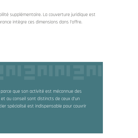
lité supplémentaire. La couverture juridique est
rance intègre ces dimensions dans l’offre.
 parce que son activité est méconnue des
 et au conseil sont distincts de ceux d’un
ier spécialisé est indispensable pour couvrir