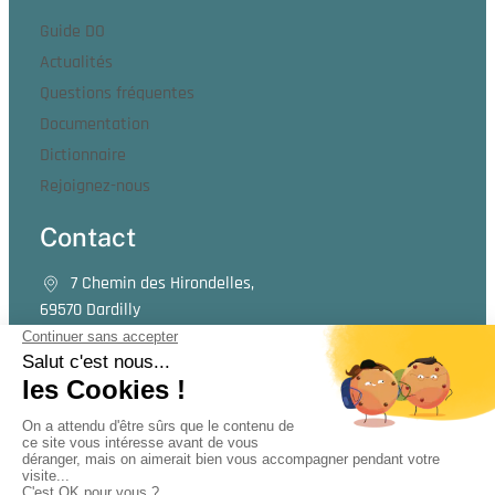
Guide DO
Actualités
Questions fréquentes
Documentation
Dictionnaire
Rejoignez-nous
Contact
7 Chemin des Hirondelles,
69570 Dardilly
04 82 54 00 45
Contactez-nous