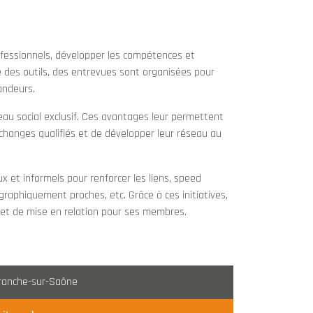
ofessionnels, développer les compétences et
e des outils, des entrevues sont organisées pour
andeurs.
eau social exclusif. Ces avantages leur permettent
s échanges qualifiés et de développer leur réseau au
et informels pour renforcer les liens, speed
graphiquement proches, etc. Grâce à ces initiatives,
n et de mise en relation pour ses membres.
franche-sur-Saône