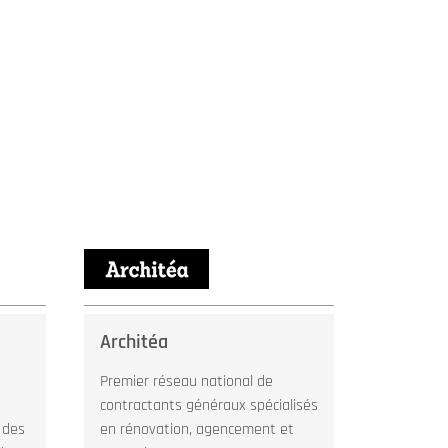
Architéa
BTP Co
Premier réseau national de
Bureau d
contractants généraux spécialisés
Coordina
 des
en rénovation, agencement et
Immobilie