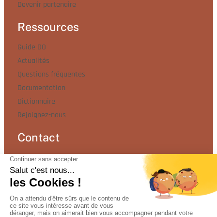
Devenir partenaire
Ressources
Guide DO
Actualités
Questions fréquentes
Documentation
Dictionnaire
Rejoignez-nous
Contact
7 Chemin des Hirondelles,
69570 Dardilly
04 72 17 82 82
Contactez-nous