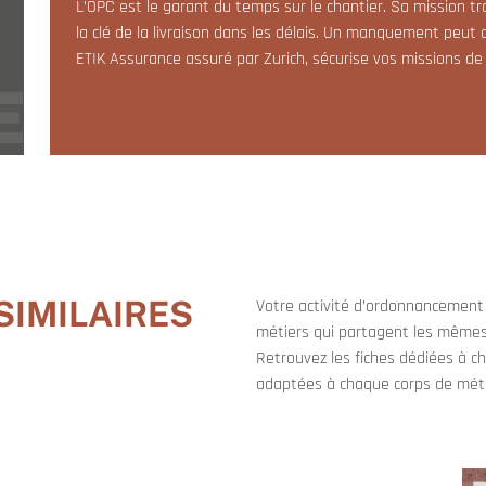
L’OPC est le garant du temps sur le chantier. Sa mission 
la clé de la livraison dans les délais. Un manquement peut c
ETIK Assurance assuré par Zurich, sécurise vos missions de 
SIMILAIRES
Votre activité d’ordonnancement 
métiers qui partagent les mêmes
Retrouvez les fiches dédiées à c
adaptées à chaque corps de méti