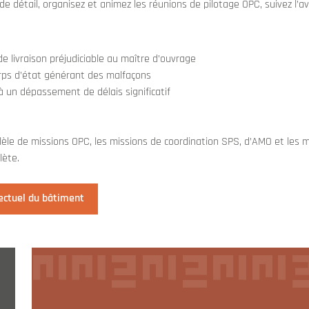
 de détail, organisez et animez les réunions de pilotage OPC, suivez l
e livraison préjudiciable au maître d’ouvrage
orps d’état générant des malfaçons
 un dépassement de délais significatif
lèle de missions OPC, les missions de coordination SPS, d’AMO et les m
lète.
lectuel du bâtiment