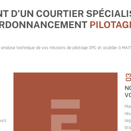
 D’UN COURTIER SPÉCIALI
ORDONNANCEMENT
PILOTAG
ne analyse technique de vos missions de pilotage OPC et accéder à MAIT
0
N
V
Pla
réu
eurs
reg
Gro