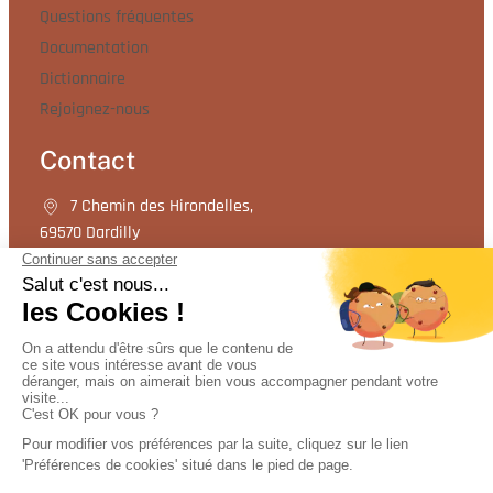
Questions fréquentes
Documentation
Dictionnaire
Rejoignez-nous
Contact
7 Chemin des Hirondelles,
69570 Dardilly
04 72 17 82 82
Contactez-nous
© 2026 Etik-assurance.com - N°ORIAS : 10 053 523
Plan du site
|
Mentions légales
|
Conditions générales d'utilisation
|
Cookies
|
Politique de confidentialité
|
Réclamations
|